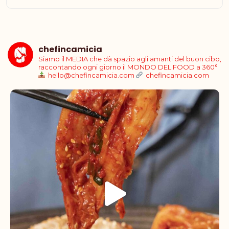
chefincamicia
Siamo il MEDIA che dà spazio agli amanti del buon cibo,
raccontando ogni giorno il MONDO DEL FOOD a 360°
hello@chefincamicia.com
chefincamicia.com