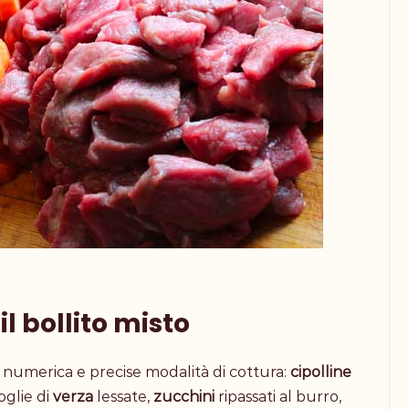
l bollito misto
e numerica e precise modalità di cottura:
cipolline
oglie di
verza
lessate,
zucchini
ripassati al burro,