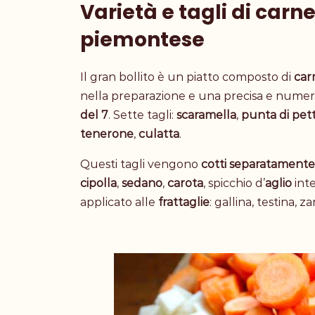
Varietà e tagli di carne
piemontese
Il gran bollito è un piatto composto di
car
nella preparazione e una precisa e numerat
del 7
. Sette tagli:
scaramella
,
punta di pet
tenerone
,
culatta
.
Questi tagli vengono
cotti
separatamente
cipolla
,
sedano
,
carota
, spicchio d’
aglio
int
applicato alle
frattaglie
: gallina, testina, 