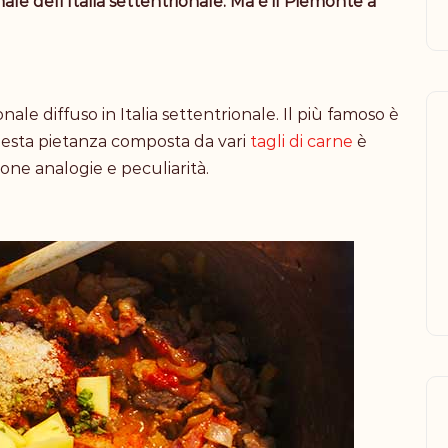
nale dell’Italia settentrionale. Ma è il Piemonte a
ale diffuso in Italia settentrionale. Il più famoso è
uesta pietanza composta da
vari
tagli di carne
è
one analogie e peculiarità.