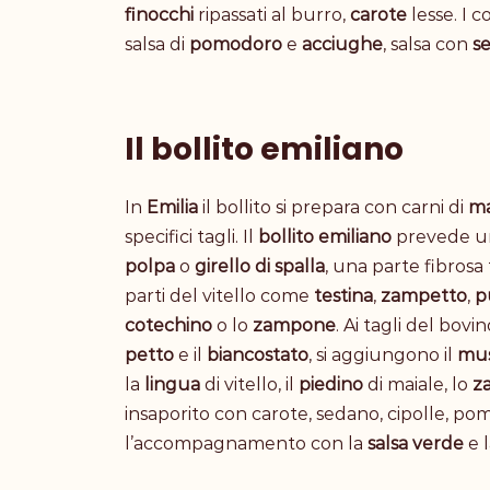
finocchi
ripassati al burro,
carote
lesse. I c
salsa di
pomodoro
e
acciughe
, salsa con
s
Il bollito emiliano
In
Emilia
il bollito si prepara con carni di
ma
specifici tagli. Il
bollito
emiliano
prevede un 
polpa
o
girello
di
spalla
, una parte fibrosa 
parti del vitello come
testina
,
zampetto
,
p
cotechino
o lo
zampone
.
Ai tagli del bovi
petto
e il
biancostato
, si aggiungono il
mus
la
lingua
di vitello, il
piedino
di maiale, lo
z
insaporito con
carote, sedano, cipolle, po
l’accompagnamento con la
salsa verde
e 