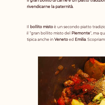
Il gran bollito di carne è un piatto tradizio
rivendicarne la paternità.
Il
bollito misto
è un secondo piatto tradizion
il “gran bollito misto del
Piemonte
“, ma q
tipica anche in
Veneto
ed
Emilia
. Scopriam