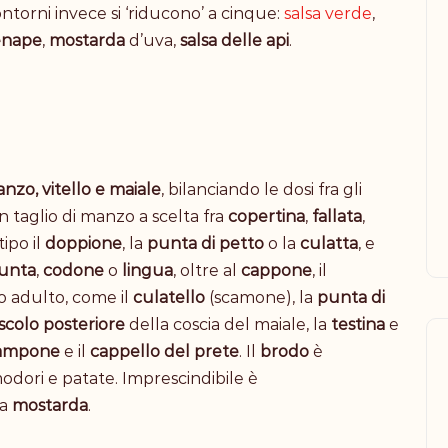
ontorni invece si ‘riducono’ a cinque:
salsa verde
,
enape
,
mostarda
d’uva,
salsa delle api
.
nzo, vitello e maiale
, bilanciando le dosi fra gli
taglio di manzo a scelta fra
copertina
,
fallata
,
tipo il
doppione
, la
punta
di
petto
o la
culatta
, e
unta
,
codone
o
lingua
, oltre al
cappone
, il
no adulto, come il
culatello
(scamone), la
punta
di
colo
posteriore
della coscia del maiale, la
testina
e
ampone
e il
cappello del prete
. Il
brodo
è
modori e patate.
Imprescindibile è
la
mostarda
.