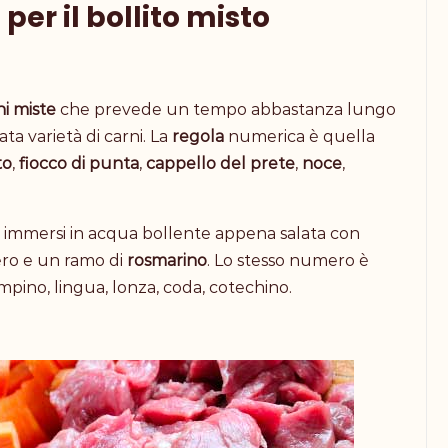
 per il bollito misto
ni
miste
che prevede un tempo abbastanza lungo
a varietà di carni. La
regola
numerica è quella
to
,
fiocco di punta
,
cappello del prete
,
noce
,
immersi in acqua bollente
appena salata con
ero e un ramo di
rosmarino
.
Lo stesso numero è
zampino, lingua, lonza, coda, cotechino.