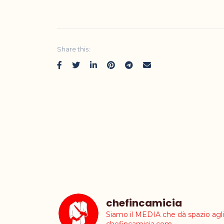
Share this:
chefincamicia
Siamo il MEDIA che dà spazio ag
chefincamicia.com