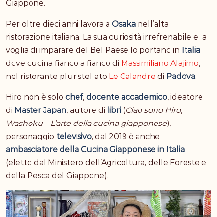
Giappone.
Per oltre dieci anni lavora a
Osaka
nell’alta
ristorazione italiana. La sua curiosità irrefrenabile e la
voglia di imparare del Bel Paese lo portano in
Italia
dove cucina fianco a fianco di
Massimiliano Alajimo
,
nel ristorante pluristellato
Le Calandre
di
Padova
.
Hiro non è solo
chef
,
docente accademico
, ideatore
di
Master Japan
, autore di
libri
(
Ciao sono Hiro
,
Washoku – L’arte della cucina giapponese
),
personaggio
televisivo
, dal 2019 è anche
ambasciatore della Cucina Giapponese in Italia
(eletto dal Ministero dell’Agricoltura, delle Foreste e
della Pesca del Giappone).