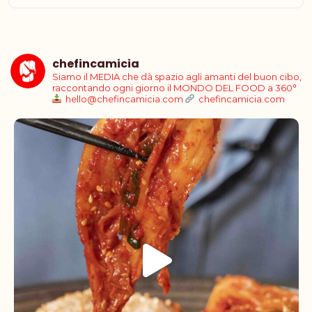
chefincamicia
Siamo il MEDIA che dà spazio agli amanti del buon cibo,
raccontando ogni giorno il MONDO DEL FOOD a 360°
hello@chefincamicia.com
chefincamicia.com