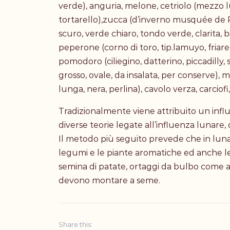
verde), anguria, melone, cetriolo (mezzo 
tortarello),zucca (d’inverno musquée de 
scuro, verde chiaro, tondo verde, clarita, b
peperone (corno di toro, tip.lamuyo, friarel
pomodoro (ciliegino, datterino, piccadilly,
grosso, ovale, da insalata, per conserve), 
lunga, nera, perlina), cavolo verza, carcio
Tradizionalmente viene attribuito un influs
diverse teorie legate all’influenza lunare, 
Il metodo più seguito prevede che in luna c
legumi e le piante aromatiche ed anche le c
semina di patate, ortaggi da bulbo come agl
devono montare a seme.
Share this: