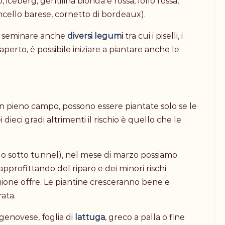
 iceberg, gentilina bionda e rossa, lollo rossa,
rdoncello barese, cornetto di bordeaux).
 a seminare anche
diversi legumi
tra cui i piselli, i
o aperto, è possibile iniziare a piantare anche le
n pieno campo, possono essere piantate solo se le
dieci gradi altrimenti il rischio è quello che le
ra o sotto tunnel), nel mese di marzo possiamo
 approfittando del riparo e dei minori rischi
gione offre. Le piantine cresceranno bene e
ata.
(genovese, foglia di
lattuga
, greco a palla o fine