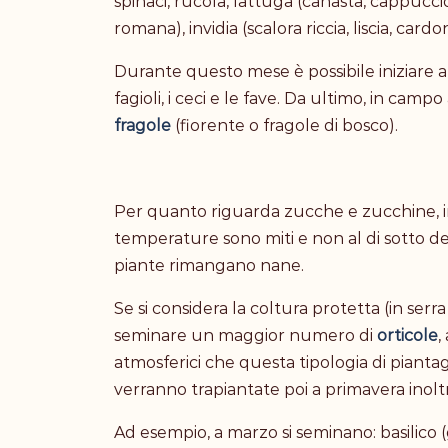
spinaci, rucola, lattuga (canasta, cappuccio,
romana), invidia (scalora riccia, liscia, ca
Durante questo mese è possibile iniziare
fagioli, i ceci e le fave. Da ultimo, in camp
fragole
(fiorente o fragole di bosco).
Per quanto riguarda zucche e zucchine, i
temperature sono miti e non al di sotto dei 
piante rimangano nane.
Se si considera la coltura protetta (in ser
seminare un maggior numero di
orticole
,
atmosferici che questa tipologia di pianta
verranno trapiantate poi a primavera inoltr
Ad esempio, a marzo si seminano: basilico 