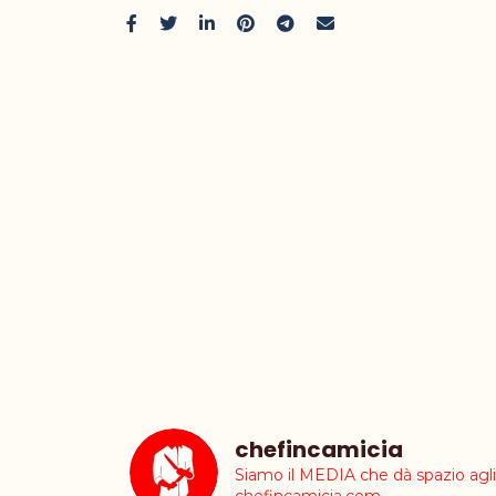
chefincamicia
Siamo il MEDIA che dà spazio ag
chefincamicia.com