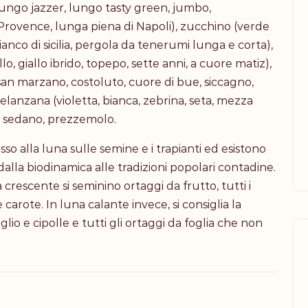
lungo jazzer, lungo tasty green, jumbo,
Provence, lunga piena di Napoli), zucchino (verde
ianco di sicilia, pergola da tenerumi lunga e corta),
lo, giallo ibrido, topepo, sette anni, a cuore matiz),
 san marzano, costoluto, cuore di bue, siccagno,
melanzana (violetta, bianca, zebrina, seta, mezza
fi, sedano, prezzemolo.
so alla luna sulle semine e i trapianti ed esistono
dalla biodinamica alle tradizioni popolari contadine.
rescente si seminino ortaggi da frutto, tutti i
arote. In luna calante invece, si consiglia la
io e cipolle e tutti gli ortaggi da foglia che non