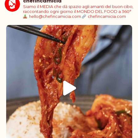
chefincamicia
Siamo il MEDIA che dà spazio agli amanti del buon cibo,
raccontando ogni giorno il MONDO DEL FOOD a 360°
hello@chefincamicia.com
chefincamicia.com