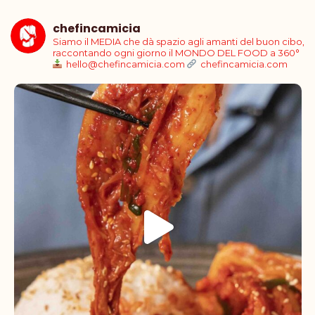
chefincamicia
Siamo il MEDIA che dà spazio agli amanti del buon cibo,
raccontando ogni giorno il MONDO DEL FOOD a 360°
hello@chefincamicia.com
chefincamicia.com