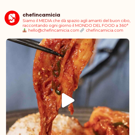
chefincamicia
Siamo il MEDIA che dà spazio agli amanti del buon cibo,
raccontando ogni giorno il MONDO DEL FOOD a 360°
hello@chefincamicia.com
chefincamicia.com