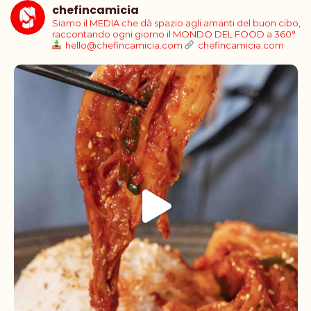
chefincamicia
Siamo il MEDIA che dà spazio agli amanti del buon cibo,
raccontando ogni giorno il MONDO DEL FOOD a 360°
hello@chefincamicia.com
chefincamicia.com