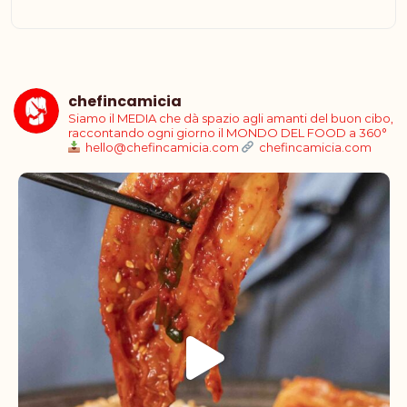
chefincamicia
Siamo il MEDIA che dà spazio agli amanti del buon cibo,
raccontando ogni giorno il MONDO DEL FOOD a 360°
hello@chefincamicia.com
chefincamicia.com