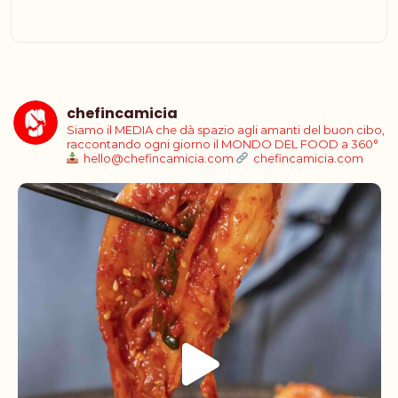
chefincamicia
Siamo il MEDIA che dà spazio agli amanti del buon cibo,
raccontando ogni giorno il MONDO DEL FOOD a 360°
hello@chefincamicia.com
chefincamicia.com