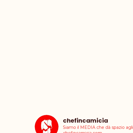
chefincamicia
Siamo il MEDIA che dà spazio ag
chefincamicia.com