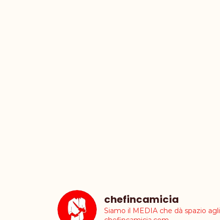
chefincamicia
Siamo il MEDIA che dà spazio ag
chefincamicia.com