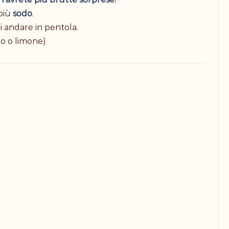
più
sodo
.
i andare in pentola.
o o limone)