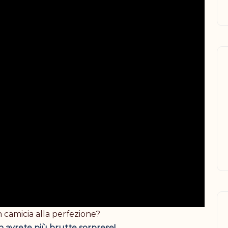
n camicia alla perfezione?
on avrete più brutte sorprese!