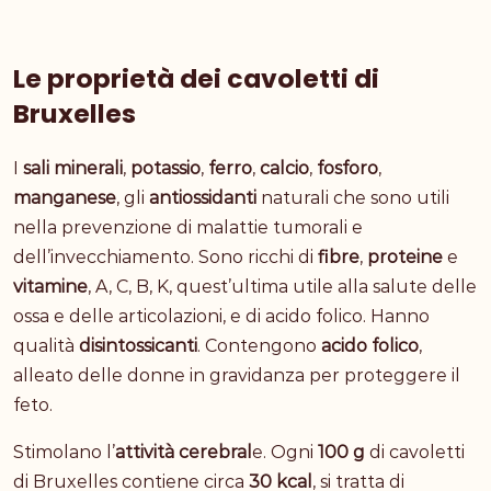
Le proprietà dei cavoletti di
Bruxelles
I
sali minerali
,
potassio
,
ferro
,
calcio
,
fosforo
,
manganese
, gli
antiossidanti
naturali che sono utili
nella prevenzione di malattie tumorali e
dell’invecchiamento. Sono ricchi di
fibre
,
proteine
e
vitamine
, A, C, B, K, quest’ultima utile alla salute delle
ossa e delle articolazioni, e di acido folico. Hanno
qualità
disintossicanti
. Contengono
acido folico
,
alleato delle donne in gravidanza per proteggere il
feto.
Stimolano l’
attività cerebral
e. Ogni
100 g
di cavoletti
di Bruxelles contiene circa
30 kcal
, si tratta di