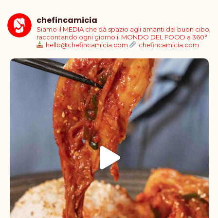
chefincamicia
Siamo il MEDIA che dà spazio agli amanti del buon cibo,
raccontando ogni giorno il MONDO DEL FOOD a 360°
hello@chefincamicia.com
chefincamicia.com