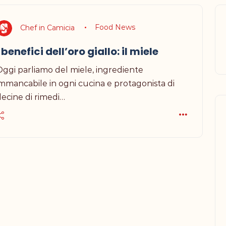
Chef in Camicia
Food News
I benefici dell’oro giallo: il miele
Oggi parliamo del miele, ingrediente
immancabile in ogni cucina e protagonista di
decine di rimedi…