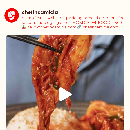
chefincamicia
Siamo il MEDIA che dà spazio agli amanti del buon cibo,
raccontando ogni giorno il MONDO DEL FOOD a 360°
hello@chefincamicia.com
chefincamicia.com