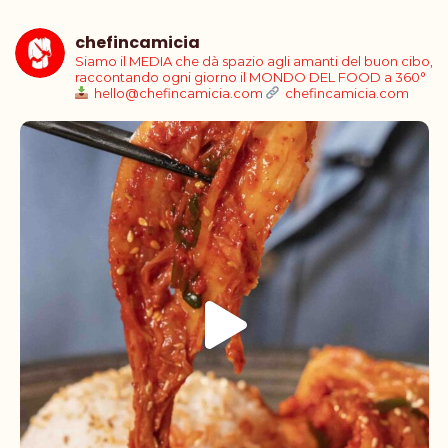
chefincamicia
Siamo il MEDIA che dà spazio agli amanti del buon cibo,
raccontando ogni giorno il MONDO DEL FOOD a 360°
hello@chefincamicia.com
chefincamicia.com